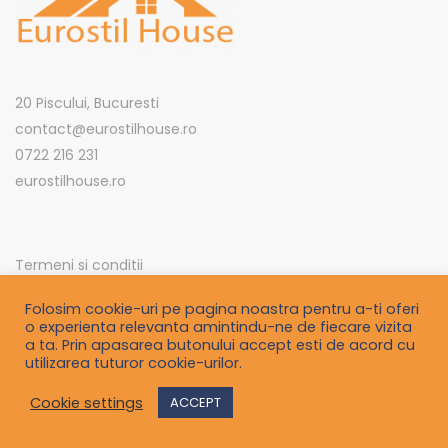
20 Piscului, Bucuresti
contact@eurostilhouse.ro
0722 216 231
eurostilhouse.ro
Termeni si conditii
Politica de confidentialitate
Folosim cookie-uri pe pagina noastra pentru a-ti oferi
o experienta relevanta amintindu-ne de fiecare vizita
Contact
a ta. Prin apasarea butonului accept esti de acord cu
utilizarea tuturor cookie-urilor.
©2021
smartblackberry.com
a project by
IT Dynamics
Cookie settings
ACCEPT