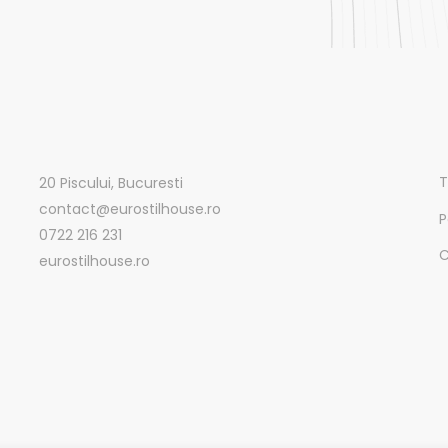
T
20 Piscului, Bucuresti
contact@eurostilhouse.ro
P
0722 216 231
C
eurostilhouse.ro