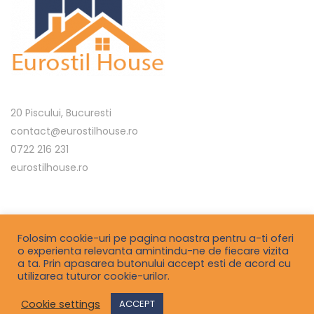
20 Piscului, Bucuresti
contact@eurostilhouse.ro
0722 216 231
eurostilhouse.ro
Termeni si conditii
Folosim cookie-uri pe pagina noastra pentru a-ti oferi
o experienta relevanta amintindu-ne de fiecare vizita
Politica de confidentialitate
a ta. Prin apasarea butonului accept esti de acord cu
utilizarea tuturor cookie-urilor.
Contact
Cookie settings
ACCEPT
©2021
smartblackberry.com
a project by
IT Dynamics