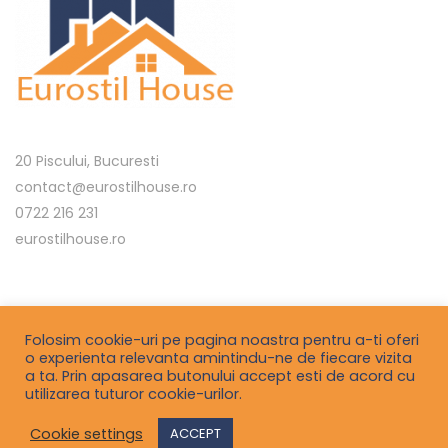
20 Piscului, Bucuresti
contact@eurostilhouse.ro
0722 216 231
eurostilhouse.ro
Termeni si conditii
Folosim cookie-uri pe pagina noastra pentru a-ti oferi
o experienta relevanta amintindu-ne de fiecare vizita
Politica de confidentialitate
a ta. Prin apasarea butonului accept esti de acord cu
utilizarea tuturor cookie-urilor.
Contact
Cookie settings
ACCEPT
©2021
smartblackberry.com
a project by
IT Dynamics